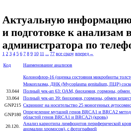
Актуальную информацию 
и подготовке к анализам 
администратора по телефо
1
2
3
4
5
6
7
8
9
10
11
...
77
все сразу
вперед→
Код
Наименование анализов
Колонофлор-16 (оценка состояния микробиоты толст
Микоплазма, ДНК (Mycoplasma genitalium, ПЦР) соско
33.044
Полный чек-ап 63: ОАМ, биохимия, гормоны, обмен
33.064
Полный чек-ап 39: биохимия, гормоны, обмен вещес
GNP215
Скрининг на носительство 25 моногенных аутосомно
Определение мутаций генов BRCA1 и BRCA2 метод
GNP180
областей генов BRCA1 и BRCA2) (кровь)
Анализ кариотипа лимфоцитов периферической кров
20.120.
аномалии хромосом), с фотографией