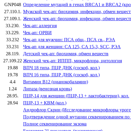
GNP048
Определение мутаций в генах BRCA1 и BRCA2 (кро
27.110.1.
Мужской чек-ап: биохимия, инфекции, обмен вещест
27.109.1.
Женский чек-ап: биохимия, инфекции, обмен вещест
33.230.
Чек-ап: аллергия
33.229.
Чек-ап: ОРВИ
33.232
Чек-ап для мужчин: ПСА общ., ПСА св., РЭА
33.231
Чек-ап для женщин: CA 125, CA 15-3, SCC, РЭА
28.119.
Детский чек-ап: биохимия, обмен веществ
27.109.22
Женский чек-ап: ИППП, микрофлора, цитология
19.88
ВПЧ 18 типа, ПЦР ДНК (соскоб, кол.)
19.78
ВПЧ 16 типа, ПЦР ДНК (соскоб, кол.)
4.4
Витамин B12 (цианокобаламин)
1.24
Липаза (венозная кровь)
28.95.
ПЦР-14 для женщин (ПЦР-13 + лактобактерии), кол.
28.94
ПЦР-13 + КВМ (кол.)
Андрофлор Скрин (Исследование микрофлоры уроге
Подтверждение одной мутации секвенированием по
Полное секвенирование экзома
Биохимия 21 показатель (расширенная)