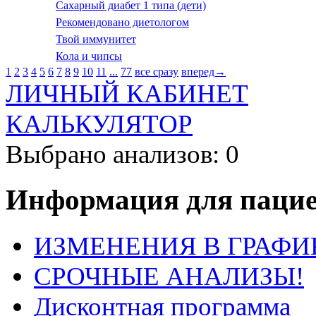
Сахарный диабет 1 типа (дети)
Рекомендовано диетологом
Твой иммунитет
Кола и чипсы
1
2
3
4
5
6
7
8
9
10
11
...
77
все сразу
вперед→
ЛИЧНЫЙ КАБИНЕТ
КАЛЬКУЛЯТОР
Выбрано анализов: 0
Информация для пацие
ИЗМЕНЕНИЯ В ГРАФИ
СРОЧНЫЕ АНАЛИЗЫ!
Дисконтная программа