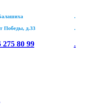
.Балашиха
.
т Победы, д.33
.
6 275 80 99
.
)