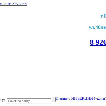
г
ул.40ле
8 92
Главная
/
ИНЪЕКЦИИ (уколы
ту: